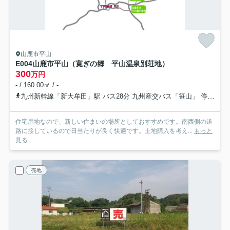
山鹿市平山
E004山鹿市平山（寛ぎの郷 平山温泉別荘地）
300
万円
- / 160.00㎡ / -
九州新幹線「新大牟田」駅 バス28分 九州産交バス「笹山」 停歩15分
住宅用地なので、新しい住まいの場所としておすすめです。南西側の道
路に接しているので日当たりが良く快適です。土地購入を考え...
もっと
見る
売地