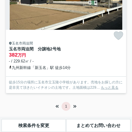
玉名市両迫間
玉名市両迫間 分譲地
2号地
382
万円
- / 229.62㎡ / -
九州新幹線「新玉名」駅 徒歩14分
徒歩15分の場所に玉名市立玉陵小学校があります。売地をお探しの方に
是非見て頂きたいイチオシの土地です。土地面積は229....
もっと見る
1
検索条件を変更
まとめてお問い合わせ