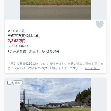
玉名市石貫
玉名市石貫4216-1他
2,242
万円
- / 3709.00㎡ / -
九州新幹線「新玉名」駅 徒歩34分
「玉名市石貫4216-1他」のここがイチオシ。自分の好みの建物を建てる
という点では、建築条件のない土地がイチオシですよ。...
もっと見る
売地