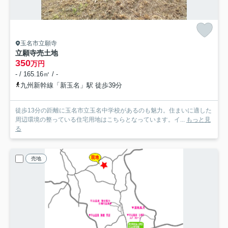
玉名市立願寺
立願寺売土地
350
万円
- / 165.16㎡ / -
九州新幹線「新玉名」駅 徒歩39分
徒歩13分の距離に玉名市立玉名中学校があるのも魅力。住まいに適した
周辺環境の整っている住宅用地はこちらとなっています。イ...
もっと見
る
売地