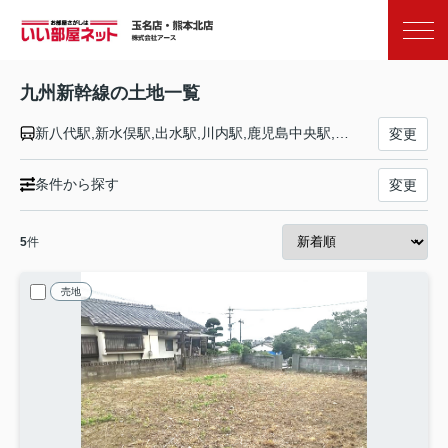
お気に入り
閲覧履歴
九州新幹線の土地一覧
新八代駅,新水俣駅,出水駅,川内駅,鹿児島中央駅,博多駅,新鳥栖駅,久留米駅,筑後船小屋駅,新大牟田駅,新玉名駅,熊本駅
変更
条件から探す
変更
5
件
売地