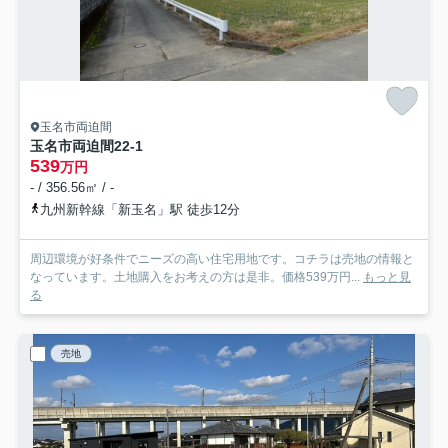
玉名市両迫間
玉名市両迫間22-1
539
万円
- / 356.56㎡ / -
九州新幹線「新玉名」駅 徒歩12分
周辺環境が好条件でニーズの高い住宅用地です。コチラは売地の情報と
なっています。土地購入をお考えの方は是非。価格539万円...
もっと見
る
売地