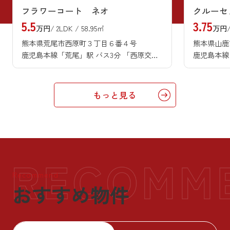
フラワーコート ネオ
クルーセ
5.5
3.75
万円
/ 2LDK / 58.95㎡
万円
熊本県荒尾市西原町３丁目６番４号
熊本県山鹿
鹿児島本線「荒尾」駅 バス3分 「西原交差点」 停歩4分
もっと見る
Recommend
おすすめ物件