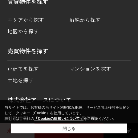
賃貸物件を探す
エリアから探す
沿線から探す
地図から探す
売買物件を探す
戸建てを探す
マンションを探す
土地を探す
株式会社アースについて
当サイトでは、お客様の当サイト利用状況把握、サービス向上検討を目的と
して、クッキー（Cookie）を使用しています。
更新情報
お客様の声
詳しくは、当社の
「Cookieの取扱いについて」
をご確認ください。
お役立ち情報
店舗紹介
閉じる
来店予約
玉名店
熊本北店
売却査定