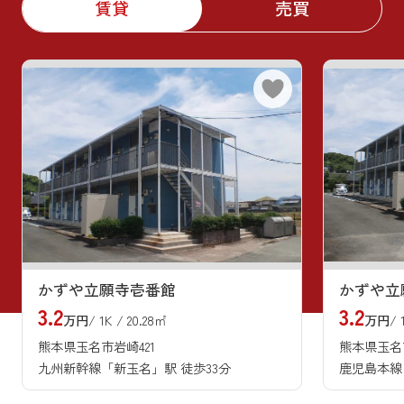
賃貸
売買
かずや立願寺壱番館
かずや立
3.2
3.2
万円
/ 1K / 20.28㎡
万円
/ 
熊本県玉名市岩崎421
熊本県玉名市
九州新幹線「新玉名」駅 徒歩33分
鹿児島本線