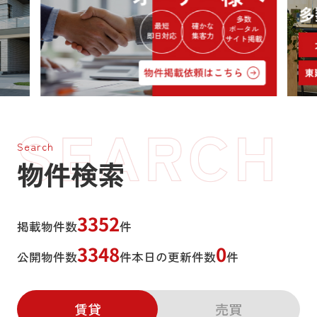
Search
物件検索
3352
掲載物件数
件
3348
0
公開物件数
件
本日の更新件数
件
賃貸
売買