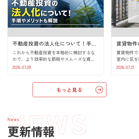
不動産投資の法人化について！手順やメリットも解説
これから不動産投資を本格的に検討するな
賃貸物件で
かで、より効率的な節税やスムーズな資金
室内に気を
調達を実現するために、法人化すべきかど
すいベラン
2026.07.28
2026.07.21
うかでお悩みではありませんか。個人のま
いて不安を
ま投資規模を拡大していくと税負担が重く
ガスなどの
なるリスクがある一方で、いざ会社を設立
くなるだけ
もっと見る
しようとしても、必要な手続きやコストの
ブルの原因
全体像が複雑で、なかなか最初の一歩を踏
事前に知っ
み出しにくいですよね。本記事では、不動
では、賃貸
産投資を法人化するまでのステップをはじ
因をはじめ
め、気になる節税効果などのメリットか
ルを防ぐた
News
ら、事前に把握すべきデメリットや注意点
す。これか
更新情報
を解説します。将来を見据えて安全かつ有
麗で快適な
利な資産形成を目指している不動産投資初
考えの方は