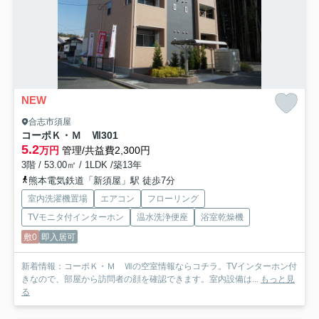
NEW
合志市須屋
コーポＫ・Ｍ Ⅶ
301
5.2
万円
管理/共益費2,300円
3階 / 53.00㎡ / 1LDK /築13年
熊本電気鉄道「新須屋」駅 徒歩7分
室内洗濯機置場
エアコン
フローリング
TVモニタ付インターホン
温水洗浄便座
浴室乾燥機
敷0
即入居可
新着情報：コーポＫ・Ｍ Ⅶの空室情報ならコチラ。TVインターホン付
きなので、部屋から訪問者の顔を確認できます。室内設備は...
もっと見
る