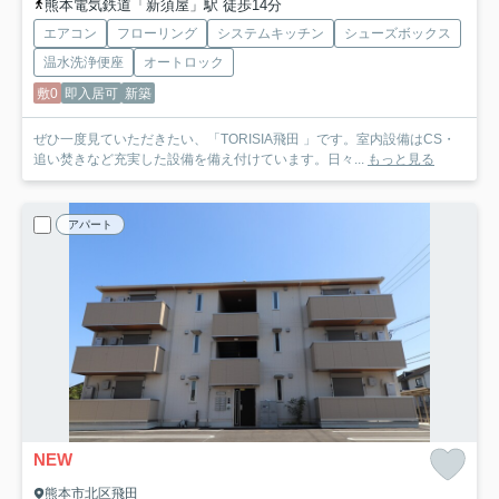
熊本電気鉄道「新須屋」駅 徒歩14分
エアコン
フローリング
システムキッチン
シューズボックス
温水洗浄便座
オートロック
敷0
即入居可
新築
ぜひ一度見ていただきたい、「TORISIA飛田 」です。室内設備はCS・
追い焚きなど充実した設備を備え付けています。日々...
もっと見る
アパート
NEW
熊本市北区飛田