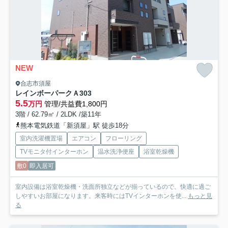
NEW
合志市須屋
レインボーパークＡ
303
5.5
万円
管理/共益費1,800円
3階 / 62.79㎡ / 2LDK /築11年
熊本電気鉄道「新須屋」駅 徒歩18分
室内洗濯機置場
エアコン
フローリング
TVモニタ付インターホン
温水洗浄便座
浴室乾燥機
敷0
即入居可
室内設備は浴室乾燥機・洗面所独立などが揃っているので、快適に過ご
しやすいお部屋になります。来客時にはTVインターホンを使...
もっと見
る