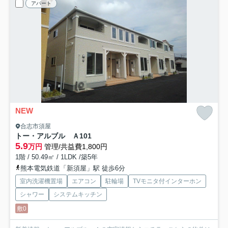
アパート
NEW
合志市須屋
トー・アルブル Ａ
101
5.9
万円
管理/共益費1,800円
1階 / 50.49㎡ / 1LDK /築5年
熊本電気鉄道「新須屋」駅 徒歩6分
室内洗濯機置場
エアコン
駐輪場
TVモニタ付インターホン
シャワー
システムキッチン
敷0