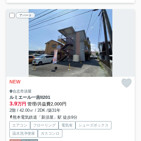
アパート
NEW
合志市須屋
ルミエール一吉II
201
3.9
万円
管理/共益費2,000円
2階 / 42.00㎡ / 2DK /築31年
熊本電気鉄道「新須屋」駅 徒歩9分
エアコン
フローリング
電気有
シューズボックス
温水洗浄便座
ガスコンロ