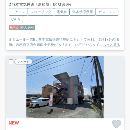
熊本電気鉄道「新須屋」駅 徒歩9分
エアコン
フローリング
電気有
温水洗浄便座
ガスコンロ
CATV
敷礼0
即入居可
ルミエール一吉II：熊本電気鉄道須屋駅にも近くて便利。徒歩17分の場
所に合志市立西合志南小学校があります。化粧品やスタイ...
もっと見る
アパート
NEW