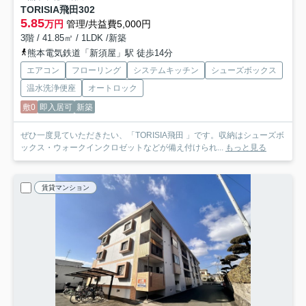
TORISIA飛田
302
5.85
万円
管理/共益費5,000円
3階 / 41.85㎡ / 1LDK /新築
熊本電気鉄道「新須屋」駅 徒歩14分
エアコン
フローリング
システムキッチン
シューズボックス
温水洗浄便座
オートロック
敷0
即入居可
新築
ぜひ一度見ていただきたい、「TORISIA飛田 」です。収納はシューズボ
ックス・ウォークインクロゼットなどが備え付けられ...
もっと見る
賃貸マンション