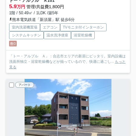
トー・アルブル Ａ
101
5.9
万円
管理/共益費1,800円
1階 / 50.49㎡ / 1LDK /築5年
熊本電気鉄道「新須屋」駅 徒歩6分
室内洗濯機置場
エアコン
TVモニタ付インターホン
システムキッチン
温水洗浄便座
浴室乾燥機
敷0
「トー・アルブル Ａ」：合志市エリアの新居にピッタリ。室内設備は
洗面所独立・浴室乾燥機などが揃っているので、快適に過ごし...
もっと
見る
アパート