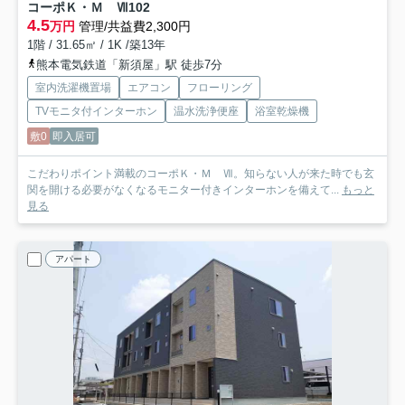
コーポＫ・Ｍ Ⅶ
102
4.5
万円
管理/共益費2,300円
1階 / 31.65㎡ / 1K /築13年
熊本電気鉄道「新須屋」駅 徒歩7分
室内洗濯機置場
エアコン
フローリング
TVモニタ付インターホン
温水洗浄便座
浴室乾燥機
敷0
即入居可
こだわりポイント満載のコーポＫ・Ｍ Ⅶ。知らない人が来た時でも玄
関を開ける必要がなくなるモニター付きインターホンを備えて...
もっと
見る
アパート