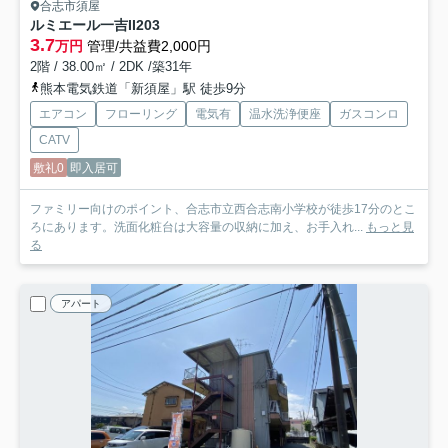
合志市須屋
ルミエール一吉II
203
3.7
万円
管理/共益費2,000円
2階 / 38.00㎡ / 2DK /築31年
熊本電気鉄道「新須屋」駅 徒歩9分
エアコン
フローリング
電気有
温水洗浄便座
ガスコンロ
CATV
敷礼0
即入居可
ファミリー向けのポイント、合志市立西合志南小学校が徒歩17分のとこ
ろにあります。洗面化粧台は大容量の収納に加え、お手入れ...
もっと見
る
アパート