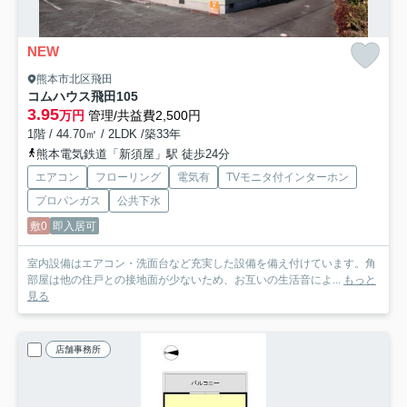
NEW
熊本市北区飛田
コムハウス飛田
105
3.95
万円
管理/共益費2,500円
1階 / 44.70㎡ / 2LDK /築33年
熊本電気鉄道「新須屋」駅 徒歩24分
エアコン
フローリング
電気有
TVモニタ付インターホン
プロパンガス
公共下水
敷0
即入居可
室内設備はエアコン・洗面台など充実した設備を備え付けています。角
部屋は他の住戸との接地面が少ないため、お互いの生活音によ...
もっと
見る
店舗事務所