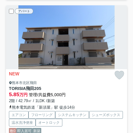
アパート
NEW
熊本市北区飛田
TORISIA飛田
205
5.85
万円
管理/共益費5,000円
2階 / 42.79㎡ / 1LDK /新築
熊本電気鉄道「新須屋」駅 徒歩14分
エアコン
フローリング
システムキッチン
シューズボックス
温水洗浄便座
オートロック
敷0
即入居可
新築