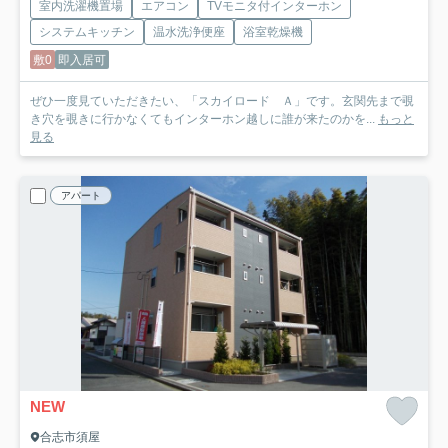
室内洗濯機置場
エアコン
TVモニタ付インターホン
システムキッチン
温水洗浄便座
浴室乾燥機
敷0
即入居可
ぜひ一度見ていただきたい、「スカイロード Ａ」です。玄関先まで覗
き穴を覗きに行かなくてもインターホン越しに誰が来たのかを...
もっと
見る
アパート
NEW
合志市須屋