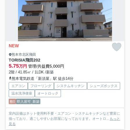
NEW
熊本市北区飛田
TORISIA飛田
202
5.75
万円
管理/共益費5,000円
2階 / 41.85㎡ / 1LDK /新築
熊本電気鉄道「新須屋」駅 徒歩14分
エアコン
フローリング
システムキッチン
シューズボックス
温水洗浄便座
オートロック
敷0
即入居可
新築
室内設備はネット使用料不要・エアコン・システムキッチンなど豊富に
揃っており、過ごしやすいお部屋になっております。オートロ...
もっと
見る