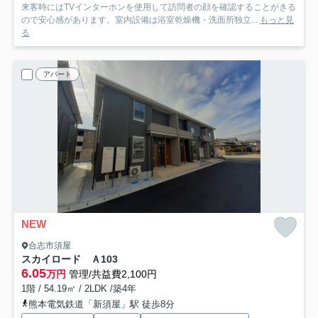
来客時にはTVインターホンを使用して訪問者の顔を確認することがきる
ので安心感があります。室内設備は浴室乾燥機・洗面所独立...
もっと見
る
アパート
NEW
合志市須屋
スカイロード Ａ
103
6.05
万円
管理/共益費2,100円
1階 / 54.19㎡ / 2LDK /築4年
熊本電気鉄道「新須屋」駅 徒歩8分