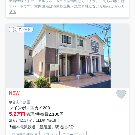
新着情報：トー・アルブル Ａの空室情報ならコチラ。こちらの物件は
アパートです。室内設備は浴室乾燥機・洗面所独立などが揃っ...
もっと
見る
アパート
NEW
合志市須屋
レインボ－スカイ
203
5.2
万円
管理/共益費2,100円
2階 / 42.37㎡ / 1LDK /築18年
熊本電気鉄道「新須屋」駅 徒歩2分
室内洗濯機置場
エアコン
フローリング