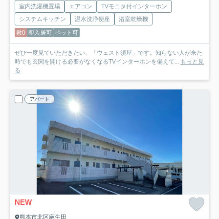
室内洗濯機置場
エアコン
TVモニタ付インターホン
システムキッチン
温水洗浄便座
浴室乾燥機
敷0
即入居可
ペット可
ぜひ一度見ていただきたい、「ウェスト須屋」です。知らない人が来た
時でも玄関を開ける必要がなくなるTVインターホンを備えて...
もっと見
る
アパート
NEW
熊本市北区麻生田