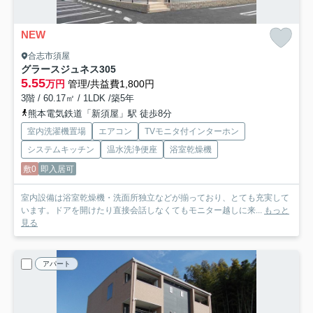
NEW
合志市須屋
グラースジュネス
305
5.55
万円
管理/共益費1,800円
3階 / 60.17㎡ / 1LDK /築5年
熊本電気鉄道「新須屋」駅 徒歩8分
室内洗濯機置場
エアコン
TVモニタ付インターホン
システムキッチン
温水洗浄便座
浴室乾燥機
敷0
即入居可
室内設備は浴室乾燥機・洗面所独立などが揃っており、とても充実して
います。ドアを開けたり直接会話しなくてもモニター越しに来...
もっと
見る
アパート