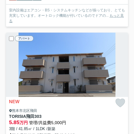
室内設備はエアコン・BS・システムキッチンなどが揃っており、とても
充実しています。オートロック機能が付いているのでドアの...
もっと見
る
アパート
NEW
熊本市北区飛田
TORISIA飛田
303
5.85
万円
管理/共益費5,000円
3階 / 41.85㎡ / 1LDK /新築