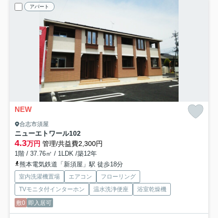
アパート
NEW
合志市須屋
ニューエトワール
102
4.3
万円
管理/共益費2,300円
1階 / 37.76㎡ / 1LDK /築12年
熊本電気鉄道「新須屋」駅 徒歩18分
室内洗濯機置場
エアコン
フローリング
TVモニタ付インターホン
温水洗浄便座
浴室乾燥機
敷0
即入居可