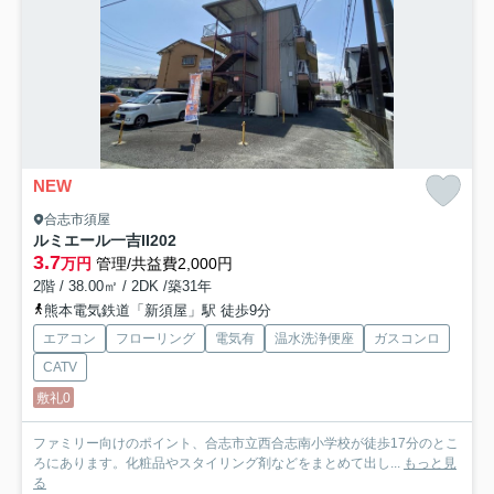
NEW
合志市須屋
ルミエール一吉II
202
3.7
万円
管理/共益費2,000円
2階 / 38.00㎡ / 2DK /築31年
熊本電気鉄道「新須屋」駅 徒歩9分
エアコン
フローリング
電気有
温水洗浄便座
ガスコンロ
CATV
敷礼0
ファミリー向けのポイント、合志市立西合志南小学校が徒歩17分のとこ
ろにあります。化粧品やスタイリング剤などをまとめて出し...
もっと見
る