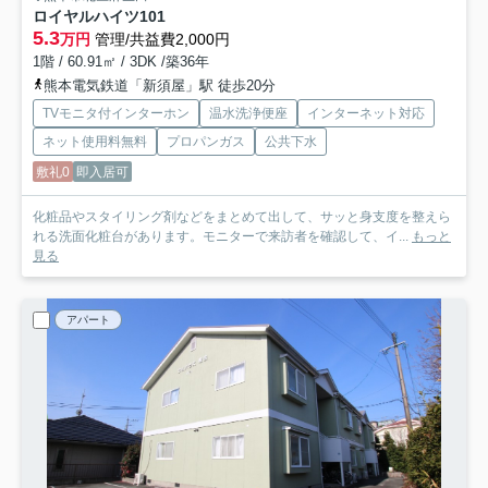
ロイヤルハイツ
101
5.3
万円
管理/共益費2,000円
1階 / 60.91㎡ / 3DK /築36年
熊本電気鉄道「新須屋」駅 徒歩20分
TVモニタ付インターホン
温水洗浄便座
インターネット対応
ネット使用料無料
プロパンガス
公共下水
敷礼0
即入居可
化粧品やスタイリング剤などをまとめて出して、サッと身支度を整えら
れる洗面化粧台があります。モニターで来訪者を確認して、イ...
もっと
見る
アパート