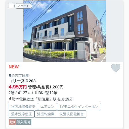
アパート
NEW
合志市須屋
コリーヌＣ
203
4.95
万円
管理/共益費1,200円
2階 / 41.27㎡ / 1LDK /築12年
熊本電気鉄道「新須屋」駅 徒歩19分
室内洗濯機置場
エアコン
TVモニタ付インターホン
温水洗浄便座
浴室乾燥機
洗髪洗面化粧台
敷0
即入居可