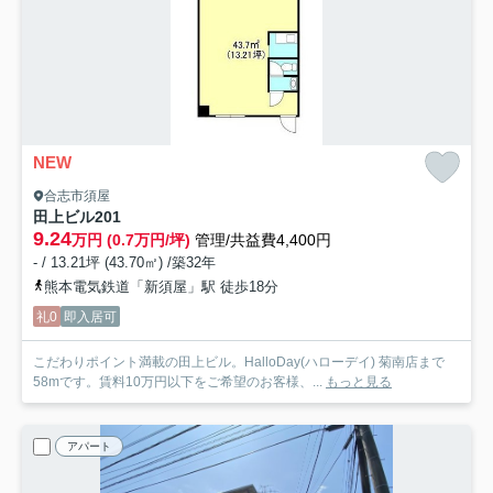
NEW
合志市須屋
田上ビル
201
9.24
万円 (0.7万円/坪)
管理/共益費4,400円
- / 13.21坪 (43.70㎡) /築32年
熊本電気鉄道「新須屋」駅 徒歩18分
礼0
即入居可
こだわりポイント満載の田上ビル。HalloDay(ハローデイ) 菊南店まで
58mです。賃料10万円以下をご希望のお客様、...
もっと見る
アパート