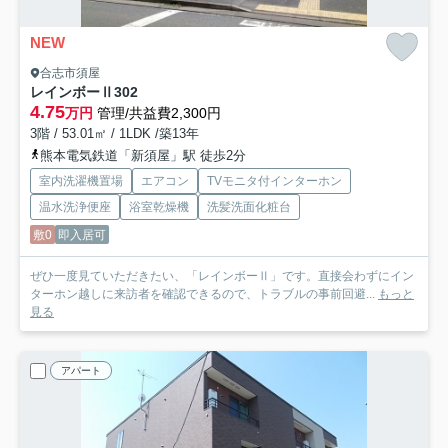
NEW
合志市須屋
レインボーⅡ
302
4.75
万円
管理/共益費2,300円
3階 / 53.01㎡ / 1LDK /築13年
熊本電気鉄道「新須屋」駅 徒歩2分
室内洗濯機置場
エアコン
TVモニタ付インターホン
温水洗浄便座
浴室乾燥機
洗髪洗面化粧台
敷0
即入居可
ぜひ一度見ていただきたい、「レインボーⅡ」です。直接会わずにイン
ターホン越しに来訪者を確認できるので、トラブルの事前回避...
もっと
見る
アパート