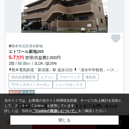
熊本市北区清水新地
エトワール新地
205
5.7
万円
管理/共益費2,000円
2階 / 65.00㎡ / 3LDK /築28年
熊本電気鉄道「新須屋」駅 徒歩12分
「清水中学校前」バス停下車 徒歩分
室内洗濯機置場
エアコン
フローリング
電気有
TVモニタ付インターホン
シューズボックス
敷礼0
即入居可
当サイトでは、お客様の当サイト利用状況把握、サービス向上検討を目的と
「エトワール新地 」のここがイチオシ。収納はシューズボックス・クロ
して、クッキー（Cookie）を使用しています。
検索条件を変更
まとめてお問い合わせ
ゼットなど豊富なので、広々と空間を利用することも可能で...
もっと見
詳しくは、当社の
「Cookieの取扱いについて」
をご確認ください。
る
閉じる
来店予約
玉名店
熊本北店
売却査定