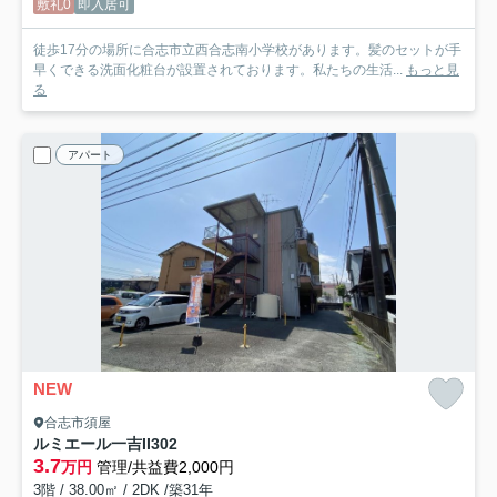
敷礼0
即入居可
徒歩17分の場所に合志市立西合志南小学校があります。髪のセットが手
早くできる洗面化粧台が設置されております。私たちの生活...
もっと見
る
アパート
NEW
合志市須屋
ルミエール一吉II
302
3.7
万円
管理/共益費2,000円
3階 / 38.00㎡ / 2DK /築31年