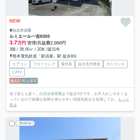
NEW
合志市須屋
ルミエール一吉II
305
3.7
万円
管理/共益費2,000円
3階 / 38.00㎡ / 2DK /築31年
熊本電気鉄道「新須屋」駅 徒歩9分
エアコン
フローリング
電気有
温水洗浄便座
ガスコンロ
CATV
敷礼0
即入居可
送り迎えも楽々。白百合保育園まで徒歩3分です。お手入れしやすくな
っているので綺麗な状態を保ちやすい洗面化粧台を採用してお...
もっと
見る
アパート