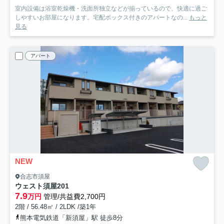
室内設備は浴室乾燥機・洗面所独立などが揃っているので、快適に過ご
しやすいお部屋になります。宅配ボックス付きのアパートなの...
もっと
見る
アパート
NEW
合志市須屋
ウェスト須屋
201
7.9
万円
管理/共益費2,700円
2階 / 56.48㎡ / 2LDK /築1年
熊本電気鉄道「新須屋」駅 徒歩8分