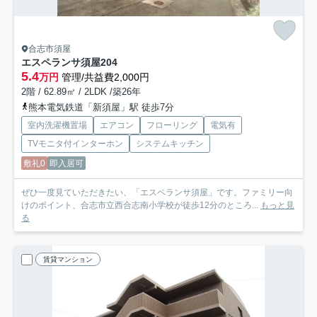
合志市須屋
エスペランサ須屋
204
5.4
万円
管理/共益費2,000円
2階 / 62.89㎡ / 2LDK /築26年
熊本電気鉄道「新須屋」駅 徒歩7分
室内洗濯機置場
エアコン
フローリング
電気有
TVモニタ付インターホン
システムキッチン
敷礼0
即入居可
ぜひ一度見ていただきたい、「エスペランサ須屋」です。ファミリー向
けのポイント、合志市立西合志南小学校が徒歩12分のところ...
もっと見
る
賃貸マンション