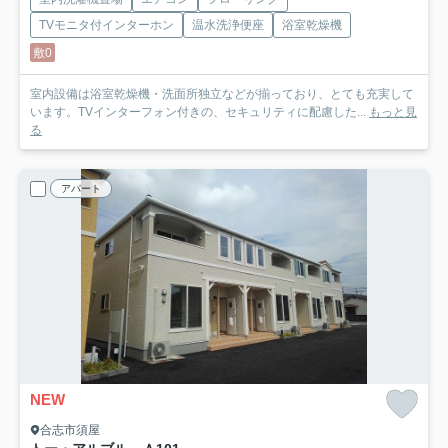
TVモニタ付インターホン
温水洗浄便座
浴室乾燥機
敷0
室内設備は浴室乾燥機・洗面所独立などが揃っており、とても充実して
います。TVインターフォン付きの、セキュリティに配慮した...
もっと見
る
アパート
NEW
合志市須屋