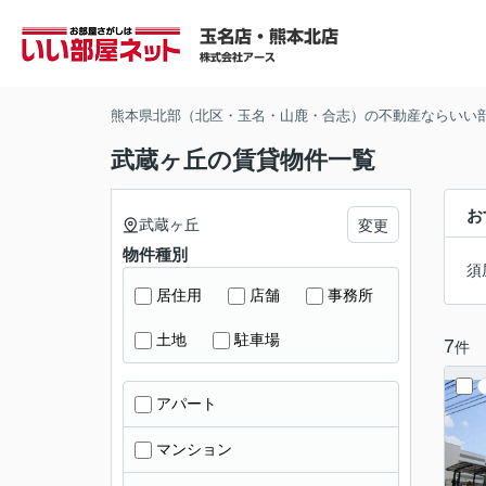
熊本県北部（北区・玉名・山鹿・合志）の不動産ならいい
武蔵ヶ丘の賃貸物件一覧
お
武蔵ヶ丘
変更
物件種別
須
居住用
店舗
事務所
土地
駐車場
7
件
アパート
マンション