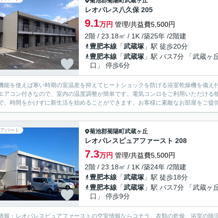
菊池郡菊陽町
武蔵ヶ丘
レオパレス八久保 205
9.1
万円
管理/共益費5,500円
2階 / 23.18㎡ / 1K /築25年 /2階建
豊肥本線
「
武蔵塚
」駅 徒歩20分
豊肥本線
「
武蔵塚
」駅 バス7分 「武蔵ヶ
口」 停歩6分
機能を使えば寒い時期の室温差を抑えてヒートショックを防げる浴室乾燥機を備え付
エアコン付きなので、室内の温度調整が簡単です。電気コンロをご利用いただける
で、時間をかけずに新生活を始めることができます。お客様に素敵なお部屋をご提供
アパート
菊池郡菊陽町
武蔵ヶ丘
レオパレスピュアファースト 208
7.3
万円
管理/共益費5,500円
2階 / 23.18㎡ / 1K /築24年 /2階建
豊肥本線
「
武蔵塚
」駅 徒歩18分
豊肥本線
「
武蔵塚
」駅 バス7分 「武蔵ヶ
口」 停歩9分
情報：レオパレスピュアファーストの空室情報ならコチラ。衣類の乾燥、浴室の除