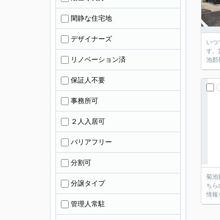
閑静な住宅地
デザイナーズ
いつ
す。
リノベーション済
池郡
保証人不要
事務所可
２人入居可
バリアフリー
分割可
菊池
分譲タイプ
ちら
情報
管理人常駐