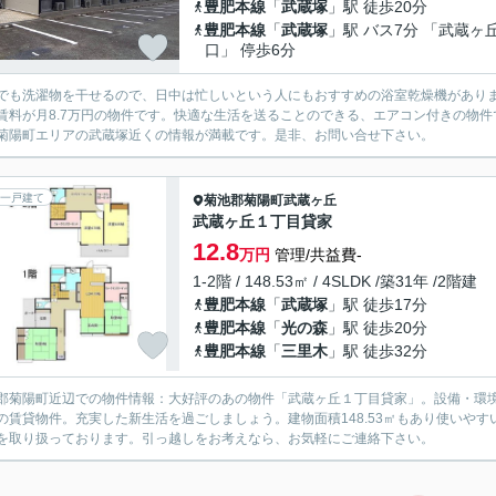
豊肥本線
「
武蔵塚
」駅 徒歩20分
豊肥本線
「
武蔵塚
」駅 バス7分 「武蔵ヶ
口」 停歩6分
でも洗濯物を干せるので、日中は忙しいという人にもおすすめの浴室乾燥機があり
賃料が月8.7万円の物件です。快適な生活を送ることのできる、エアコン付きの物
菊陽町エリアの武蔵塚近くの情報が満載です。是非、お問い合せ下さい。
一戸建て
菊池郡菊陽町
武蔵ヶ丘
武蔵ヶ丘１丁目貸家
12.8
万円
管理/共益費-
1-2階 / 148.53㎡ / 4SLDK /築31年 /2階建
豊肥本線
「
武蔵塚
」駅 徒歩17分
豊肥本線
「
光の森
」駅 徒歩20分
豊肥本線
「
三里木
」駅 徒歩32分
郡菊陽町近辺での物件情報：大好評のあの物件「武蔵ヶ丘１丁目貸家」。設備・環境
の賃貸物件。充実した新生活を過ごしましょう。建物面積148.53㎡もあり使いや
を取り扱っております。引っ越しをお考えなら、お気軽にご連絡下さい。