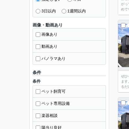
がっ
めで
3日以内
1週間以内
画像・動画あり
画像あり
動画あり
パノラマあり
条件
ぜひ
条件
ます
るだ
ペット飼育可
ペット専用設備
楽器相談
陽当り良好