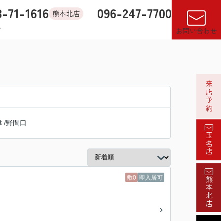
8-71-1616
096-247-7700
熊本北店
す
店舗紹介
売却査定
来店予約
閲覧履歴
お気に入り
お問い合わせ
来店予約
津
/
野間口
玉名店
敷0
即入居可
熊本北店