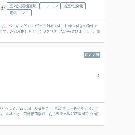
室内洗濯機置場
エアコン
浴室乾燥機
丘北
電気コンロ
ます。パーキングエリア3台空所有です。駐輪場付きの物件で
件です。お部屋探しも楽しくワクワクしながら選びましょう。菊
即入居可
ともに良い12.8万円の物件です。転居先に住み心地も良いこ
すい。当社では、菊池郡菊陽町にある豊肥本線武蔵塚周辺の物件