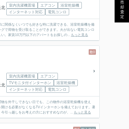
売却査定
室内洗濯機置場
エアコン
浴室乾燥機
丘北
インターネット対応
電気コンロ
節に関係なくいつでも好きな時に洗濯できる、浴室乾燥機を備
ングで荷物を受け取ることができます。火が出ない電気コンロ
。家賃10万円以下のアパートをお探しの...
もっと見る
敷0
室内洗濯機置場
エアコン
TVモニタ付インターホン
浴室乾燥機
丘北
インターネット対応
電気コンロ
濯物を外干しできない日でも、この物件の浴室乾燥機を使え
開ける必要がなくなるTVインターホンを備えております。暑
今引っ越しをお考えの方におすすめなのが、...
もっと見る