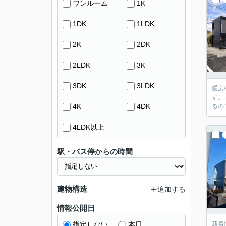
ワンルーム
1K
1DK
1LDK
2K
2DK
2LDK
3K
3DK
3LDK
暖房
す。
4K
4DK
るの
4LDK以上
駅・バス停からの時間
建物構造
追加する
情報公開日
指定しない
本日
新着