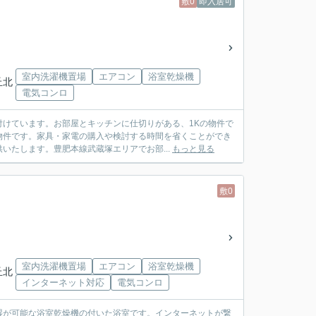
敷0
即入居可
室内洗濯機置場
エアコン
浴室乾燥機
丘北
電気コンロ
けています。お部屋とキッチンに仕切りがある、1Kの物件で
物件です。家具・家電の購入や検討する時間を省くことができ
いたします。豊肥本線武蔵塚エリアでお部...
もっと見る
敷0
室内洗濯機置場
エアコン
浴室乾燥機
丘北
インターネット対応
電気コンロ
湿が可能な浴室乾燥機の付いた浴室です。インターネットが繋