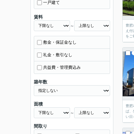
一戸建て
賃料
～
豊肥
え付
をご
敷金・保証金なし
礼金・敷引なし
共益費・管理費込み
築年数
面積
豊肥
ば、
～
い日
間取り