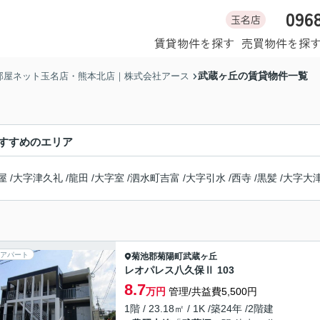
096
玉名店
ホーム
賃貸物件を探す
売買物件を探
武蔵ヶ丘の賃貸物件一覧
部屋ネット玉名店・熊本北店｜株式会社アース
すすめのエリア
屋
/
大字津久礼
/
龍田
/
大字室
/
泗水町吉富
/
大字引水
/
西寺
/
黒髪
/
大字大
アパート
菊池郡菊陽町
武蔵ヶ丘
レオパレス八久保Ⅱ 103
8.7
万円
管理/共益費5,500円
1階 / 23.18㎡ / 1K /築24年 /2階建