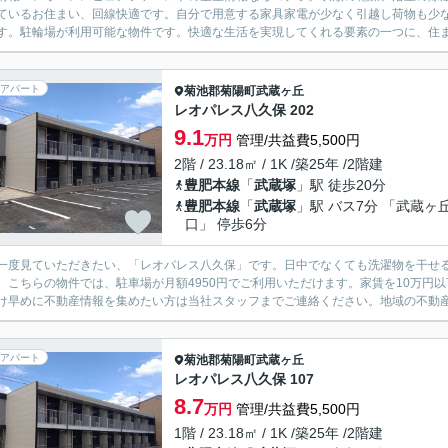
ているお住まい、回線快適です。自分で用意する家具家電が少なく引越し荷物も少
す。駐輪場が利用可能な物件です。快適な生活を実現してくれる要素の一つに、住ま
アパート
菊池郡菊陽町
武蔵ヶ丘
レオパレス八久保 202
9.1
万円
管理/共益費5,500円
2階 / 23.18㎡ / 1K /築25年 /2階建
豊肥本線
「
武蔵塚
」駅 徒歩20分
豊肥本線
「
武蔵塚
」駅 バス7分 「武蔵ヶ
口」 停歩6分
一度見ていただきたい、「レオパレス八久保」です。日中でなくても洗濯物を干せ
。こちらの物件では、駐車場が月額4950円でご利用いただけます。家賃を10万円
け早めに不動産情報を集めたい方は当社スタッフまでご連絡ください。地域の不動
アパート
菊池郡菊陽町
武蔵ヶ丘
レオパレス八久保 107
8.7
万円
管理/共益費5,500円
1階 / 23.18㎡ / 1K /築25年 /2階建