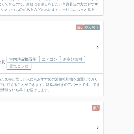
なくできるので、身軽に引越しをしたい単身赴任の方におすす
いというものがあるのだと思います。当社に...
もっと見る
敷0
即入居可
室内洗濯機置場
エアコン
浴室乾燥機
丘北
電気コンロ
るため毎日忙しい人にもおすすめの浴室乾燥機を設置しており
以下に抑えることができます。駐輪場付きのアパートです。でき
産情報をいち早くお届けします。
敷0