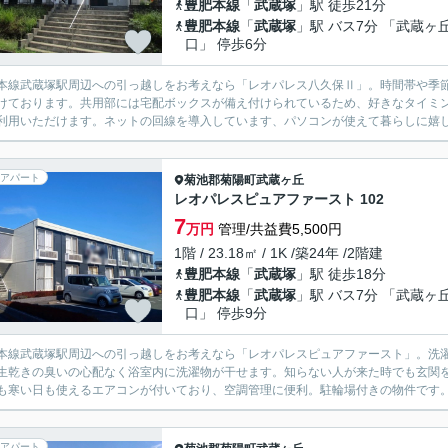
豊肥本線
「
武蔵塚
」駅 徒歩21分
豊肥本線
「
武蔵塚
」駅 バス7分 「武蔵ヶ
口」 停歩6分
本線武蔵塚駅周辺への引っ越しをお考えなら「レオパレス八久保Ⅱ」。時間帯や季
けております。共用部には宅配ボックスが備え付けられているため、好きなタイミ
利用いただけます。ネットの回線を導入しています、パソコンが使えて暮らしに嬉しい
アパート
菊池郡菊陽町
武蔵ヶ丘
レオパレスピュアファースト 102
7
万円
管理/共益費5,500円
1階 / 23.18㎡ / 1K /築24年 /2階建
豊肥本線
「
武蔵塚
」駅 徒歩18分
豊肥本線
「
武蔵塚
」駅 バス7分 「武蔵ヶ
口」 停歩9分
本線武蔵塚駅周辺への引っ越しをお考えなら「レオパレスピュアファースト」。洗
生乾きの臭いの心配なく浴室内に洗濯物が干せます。知らない人が来た時でも玄関を
も寒い日も使えるエアコンが付いており、空調管理に便利。駐輪場付きの物件です。
アパート