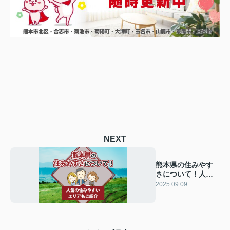
NEXT
熊本県の住みやす
さについて！人気
の住みやすいエリ
2025.09.09
アもご紹介