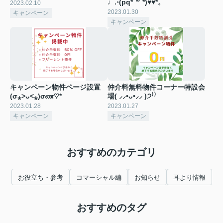
♩.◦(pq*´꒳`*)♥♥*。
2023.02.10
2023.01.30
キャンペーン
キャンペーン
キャンペーン物件ページ設置
仲介料無料物件コーナー特設会
(σ⁎˃ᴗ˂⁎)σண♡*
場( ⸝⸝•ᴗ•⸝⸝ )੭⁾⁾
2023.01.28
2023.01.27
キャンペーン
キャンペーン
おすすめのカテゴリ
お役立ち・参考
コマーシャル編
お知らせ
耳より情報
おすすめのタグ