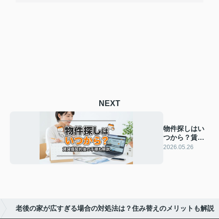
NEXT
物件探しはい
つから？賃貸
借契約後の手
2026.05.26
順も解説
老後の家が広すぎる場合の対処法は？住み替えのメリットも解説