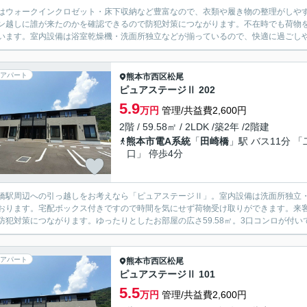
はウォークインクロゼット・床下収納など豊富なので、衣類や履き物の整理がしや
ン越しに誰が来たのかを確認できるので防犯対策につながります。不在時でも荷物
います。室内設備は浴室乾燥機・洗面所独立などが揃っているので、快適に過ごしやす
アパート
熊本市西区
松尾
ピュアステージⅡ 202
5.9
万円
管理/共益費2,600円
2階 / 59.58㎡ / 2LDK /築2年 /2階建
熊本市電A系統
「
田崎橋
」駅 バス11分 「
口」 停歩4分
橋駅周辺への引っ越しをお考えなら「ピュアステージⅡ」。室内設備は洗面所独立
おります。宅配ボックス付きですので時間を気にせず荷物受け取りができます。来客
防犯対策につながります。ゆったりとしたお部屋の広さ59.58㎡。3口コンロが付いて
アパート
熊本市西区
松尾
ピュアステージⅡ 101
5.5
万円
管理/共益費2,600円