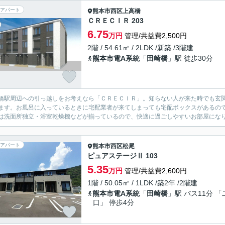
アパート
熊本市西区
上高橋
ＣＲＥＣＩＲ 203
6.75
万円
管理/共益費2,500円
2階 / 54.61㎡ / 2LDK /新築 /3階建
熊本市電A系統
「
田崎橋
」駅 徒歩30分
橋駅周辺への引っ越しをお考えなら「ＣＲＥＣＩＲ」。知らない人が来た時でも玄
ます。お風呂に入っているときに宅配業者が来てしまっても宅配ボックスがあるの
は洗面所独立・浴室乾燥機などが揃っているので、快適に過ごしやすいお部屋になり
アパート
熊本市西区
松尾
ピュアステージⅡ 103
5.35
万円
管理/共益費2,600円
1階 / 50.05㎡ / 1LDK /築2年 /2階建
熊本市電A系統
「
田崎橋
」駅 バス11分 「
口」 停歩4分