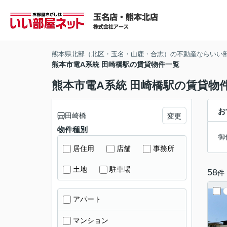
熊本県北部（北区・玉名・山鹿・合志）の不動産ならいい
熊本市電A系統 田崎橋駅の賃貸物件一覧
熊本市電A系統 田崎橋駅の賃貸物
お
田崎橋
変更
物件種別
御
居住用
店舗
事務所
土地
駐車場
58
件
アパート
マンション