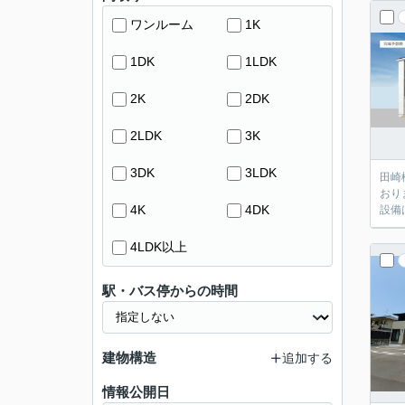
ワンルーム
1K
1DK
1LDK
2K
2DK
2LDK
3K
3DK
3LDK
田崎
おり
4K
4DK
設備
4LDK以上
駅・バス停からの時間
建物構造
追加する
情報公開日