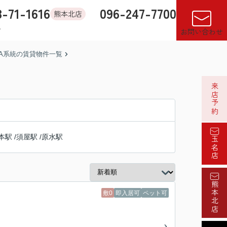
8-71-1616
096-247-7700
熊本北店
す
店舗紹介
売却査定
来店予約
閲覧履歴
お気に入り
お問い合わせ
A系統の賃貸物件一覧
来店予約
本駅
/
須屋駅
/
原水駅
玉名店
熊本北店
敷0
即入居可
ペット可