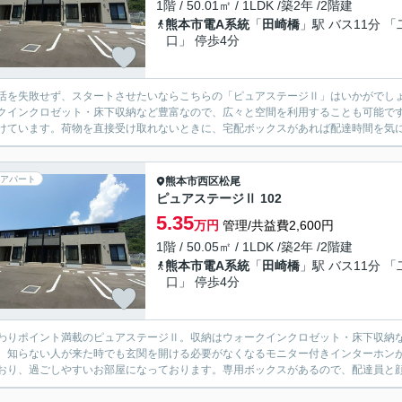
1階 / 50.01㎡ / 1LDK /築2年 /2階建
熊本市電A系統
「
田崎橋
」駅 バス11分 「
口」 停歩4分
活を失敗せず、スタートさせたいならこちらの「ピュアステージⅡ」はいかがでしょ
クインクロゼット・床下収納など豊富なので、広々と空間を利用することも可能で
けています。荷物を直接受け取れないときに、宅配ボックスがあれば配達時間を気に
アパート
熊本市西区
松尾
ピュアステージⅡ 102
5.35
万円
管理/共益費2,600円
1階 / 50.05㎡ / 1LDK /築2年 /2階建
熊本市電A系統
「
田崎橋
」駅 バス11分 「
口」 停歩4分
わりポイント満載のピュアステージⅡ。収納はウォークインクロゼット・床下収納
。知らない人が来た時でも玄関を開ける必要がなくなるモニター付きインターホン
おり、過ごしやすいお部屋になっております。専用ボックスがあるので、配達員と顔を