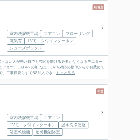
敷礼0
室内洗濯機置場
エアコン
フローリング
電気有
TVモニタ付インターホン
シューズボックス
知らない人が来た時でも玄関を開ける必要がなくなるモニター
けます。CATVへの加入は、CATV対応の物件からがお薦めで
工事費要らずでBS加入でき...
もっと見る
敷0
室内洗濯機置場
エアコン
TVモニタ付インターホン
温水洗浄便座
浴室乾燥機
追焚機能浴室