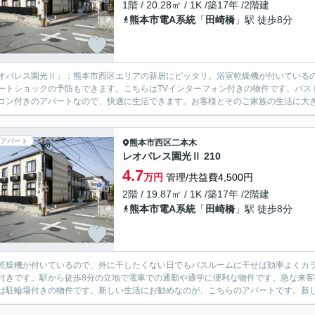
1階 / 20.28㎡ / 1K /築17年 /2階建
熊本市電A系統
「
田崎橋
」駅 徒歩8分
オパレス園光Ⅱ」：熊本市西区エリアの新居にピッタリ。浴室乾燥機が付いている
ートショックの予防もできます。こちらはTVインターフォン付きの物件です。バスト
コン付きのアパートなので、快適に生活できます。お客様とそのご家族の生活に大きく
アパート
熊本市西区
二本木
レオパレス園光Ⅱ 210
4.7
万円
管理/共益費4,500円
2階 / 19.87㎡ / 1K /築17年 /2階建
熊本市電A系統
「
田崎橋
」駅 徒歩8分
乾燥機が付いているので、外に干したくない日でもバスルームに干せば効率よくカラ
付きです。駅から徒歩8分の立地で電車での通勤や通学に便利な物件です。急な来
は駐輪場付きの物件です。新しい生活にお勧めなのが、こちらのアパートです。新しい