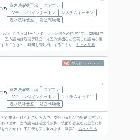
室内洗濯機置場
エアコン
二の
TVモニタ付インターホン
システムキッチン
温水洗浄便座
浴室乾燥機
うか。こちらはTVインターフォン付きの物件です。収納はウ
す。室内設備は洗面所独立・浴室乾燥機など充実した設備を備
することなく、時間を有効利用することが...
もっと見る
敷0
即入居可
ペット可
室内洗濯機置場
エアコン
二の
TVモニタ付インターホン
システムキッチン
温水洗浄便座
浴室乾燥機
などが備え付けられているので、衣類や日用品の収納に重宝し
があります。室内設備は浴室乾燥機・洗面所独立など豊富に揃
合わせずに宅配便を受け取れます。家賃5...
もっと見る