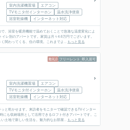
室内洗濯機置場
エアコン
TVモニタ付インターホン
温水洗浄便座
浴室乾燥機
インターネット対応
ので、浴室を暖房機能で温めておくことで急激な温度変化によ
イレ別のアパートです。家賃は月々4.6万円でございます。
関わってくる、住の環境。これまでよ...
もっと見る
敷礼0
フリーレント
即入居可
室内洗濯機置場
エアコン
TVモニタ付インターホン
温水洗浄便座
浴室乾燥機
インターネット対応
ッと乾かせます。来訪者をモニターで確認できるTVインター
客時にも収納場所として活用できるロフト付きアパートです。こ
土地で新しい生活を。魅力的なお部屋...
もっと見る