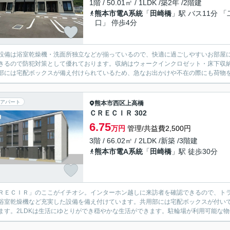
1階 / 50.01㎡ / 1LDK /築2年 /2階建
熊本市電A系統
「
田崎橋
」駅 バス11分 「
口」 停歩4分
設備は浴室乾燥機・洗面所独立などが揃っているので、快適に過ごしやすいお部屋に
きるので防犯対策として優れております。収納はウォークインクロゼット・床下収
部には宅配ボックスが備え付けられているため、急なお出かけや不在の際にも荷物を
アパート
熊本市西区
上高橋
ＣＲＥＣＩＲ 302
6.75
万円
管理/共益費2,500円
3階 / 66.02㎡ / 2LDK /新築 /3階建
熊本市電A系統
「
田崎橋
」駅 徒歩30分
ＲＥＣＩＲ」のここがイチオシ。インターホン越しに来訪者を確認できるので、ト
浴室乾燥機など充実した設備を備え付けています。共用部には宅配ボックスが付い
ます。2LDKは生活にゆとりができ穏やかな生活ができます。駐輪場が利用可能な物