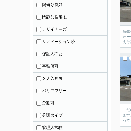
陽当り良好
閑静な住宅地
デザイナーズ
新生
ォー
リノベーション済
え付
保証人不要
事務所可
２人入居可
バリアフリー
分割可
こだ
分譲タイプ
ます
って
管理人常駐