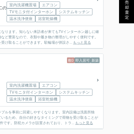
売却査定
室内洗濯機置場
エアコン
二の
TVモニタ付インターホン
システムキッチン
温水洗浄便座
浴室乾燥機
なります。知らない来訪者が来てもTVインターホン越しに確
納など豊富なので、衣類や履き物の整理がしやすく便利です。
受け取ることができます。駐輪場が併設さ...
もっと見る
敷0
即入居可
新築
室内洗濯機置場
エアコン
TVモニタ付インターホン
システムキッチン
温水洗浄便座
浴室乾燥機
ラブルを事前に回避しやすくなります。室内設備は洗面所独
ているため、自分の好きなタイミングで荷物を受け取ることが
件です。防犯カメラが設置されており、トラ...
もっと見る