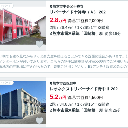
アパート
熊本市中央区
十禅寺
リバーサイド十禅寺（Ａ） 202
2.8
万円
管理/共益費2,000円
2階 / 26.49㎡ / 1K /築31年 /2階建
熊本市電A系統
「
田崎橋
」駅 徒歩16分
い朝でも鏡を見ながらサッと身支度を整えることができる洗面化粧台があります。
インターホンが付いております。こちらの物件は駐車場が月額5500円でご利用いただ
敷地内の駐車場に空きがあるので、是非ご利用ください。BSアンテナ設置済みなので、
アパート
熊本市西区
野中
レオネクストリバーサイド野中Ⅱ 202
5.2
万円
管理/共益費4,500円
2階 / 34.88㎡ / 1K /築15年 /2階建
熊本市電A系統
「
田崎橋
」駅 徒歩25分