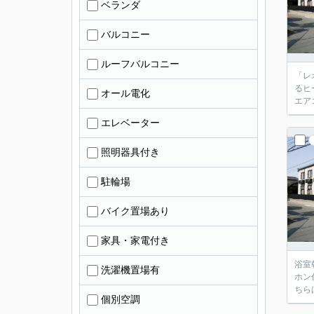
ベランダ
バルコニー
ルーフバルコニー
「レ
るヒ
オール電化
エア
エレベーター
照明器具付き
駐輪場
バイク置場あり
家具・家電付き
浴室
洗濯機置場有
ホン
ちら
個別空調