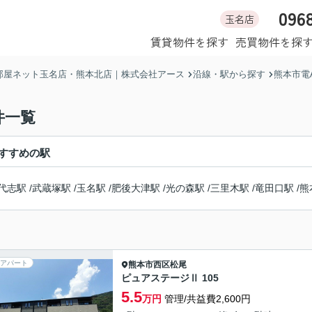
096
玉名店
ホーム
賃貸物件を探す
売買物件を探
部屋ネット玉名店・熊本北店｜株式会社アース
沿線・駅から探す
熊本市電
件一覧
すすめの駅
代志駅
/
武蔵塚駅
/
玉名駅
/
肥後大津駅
/
光の森駅
/
三里木駅
/
竜田口駅
/
熊
アパート
熊本市西区
松尾
ピュアステージⅡ 105
5.5
万円
管理/共益費2,600円