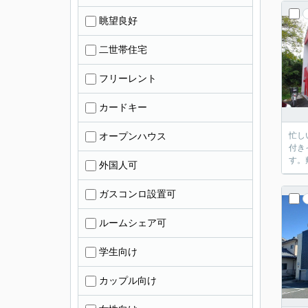
眺望良好
二世帯住宅
フリーレント
カードキー
オープンハウス
忙し
付き
す。
外国人可
ガスコンロ設置可
ルームシェア可
学生向け
カップル向け