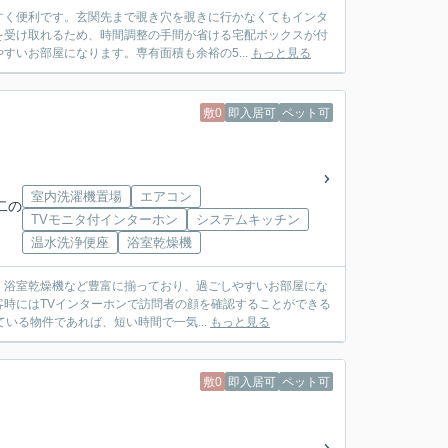
すく便利です。玄関先まで覗き穴を覗きに行かなくてもインタ
を受け取れるため、時間調整の手間が省ける宅配ボックスが付
いお部屋になります。専有面積も余裕の5...
もっと見る
敷0
即入居可
ペット可
室内洗濯機置場
エアコン
二の
TVモニタ付インターホン
システムキッチン
温水洗浄便座
浴室乾燥機
・浴室乾燥機など豊富に揃っており、過ごしやすいお部屋にな
時にはTVインターホンで訪問者の顔を確認することができる
いる物件であれば、短い時間で一気...
もっと見る
敷0
即入居可
ペット可