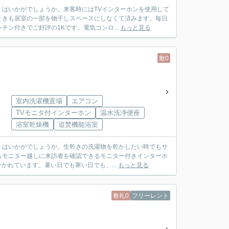
はいかがでしょうか。来客時にはTVインターホンを使用して
ときも居室の一部を物干しスペースにしなくて済みます。毎日
ン付きでご好評の1Kです。電気コンロ...
もっと見る
敷0
室内洗濯機置場
エアコン
TVモニタ付インターホン
温水洗浄便座
浴室乾燥機
追焚機能浴室
」はいかがでしょうか。生乾きの洗濯物を乾かしたい時でもサ
もモニター越しに来訪者を確認できるモニター付きインターホ
かれています。暑い日でも寒い日でも、...
もっと見る
敷礼0
フリーレント