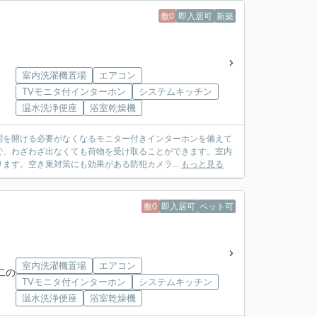
敷0
即入居可
新築
室内洗濯機置場
エアコン
TVモニタ付インターホン
システムキッチン
温水洗浄便座
浴室乾燥機
関を開ける必要がなくなるモニター付きインターホンを備えて
で、わざわざ出なくても荷物を受け取ることができます。室内
ます。空き巣対策にも効果がある防犯カメラ...
もっと見る
敷0
即入居可
ペット可
室内洗濯機置場
エアコン
二の
TVモニタ付インターホン
システムキッチン
温水洗浄便座
浴室乾燥機