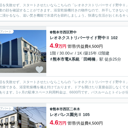
活を失敗せず、スタートさせたいならこちらの「レオネクストリバーサイド野中Ⅱ」
者の顔を確認することができます。浴室乾燥機付きの物件なので、外干しできない
に浸かるなら、追い焚き機能で水道代を節約しましょう。快適な生活がおくれるキッチ
アパート
熊本市西区
野中
レオネクストリバーサイド野中Ⅱ 102
4.9
万円
管理/共益費4,500円
1階 / 30.00㎡ / 1K /築15年 /2階建
熊本市電A系統
「
田崎橋
」駅 徒歩25分
活を失敗せず、スタートさせたいならこちらの「レオネクストリバーサイド野中Ⅱ
乾燥できる、浴室乾燥機を備え付けております。ドアを開けたり直接会話しなくて
あります。1ヶ月の駐車スペース利用料金は、6600円です。バスルームとトイレが分
アパート
熊本市西区
二本木
レオパレス園光Ⅱ 105
4.6
万円
管理/共益費4,500円