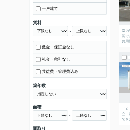
一戸建て
賃料
～
室内
認で
共用
敷金・保証金なし
礼金・敷引なし
共益費・管理費込み
築年数
面積
「Ｃ
立・
～
でき
間取り