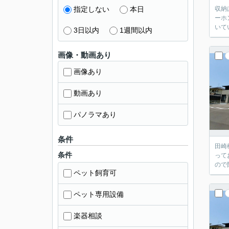
指定しない
本日
収納
ーホ
いて
3日以内
1週間以内
画像・動画あり
画像あり
動画あり
パノラマあり
条件
田崎
条件
って
ので
ペット飼育可
ペット専用設備
楽器相談