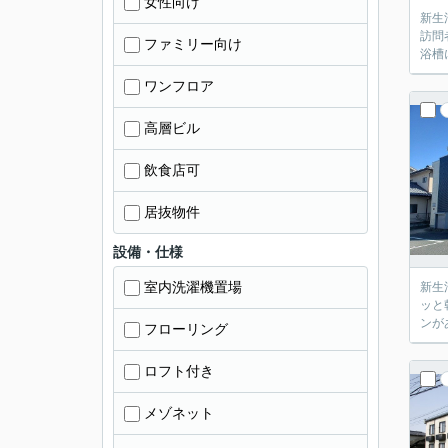
女性向け
新生
訪問
ファミリー向け
浴槽
ワンフロア
高層ビル
飲食店可
居抜物件
設備・仕様
室内洗濯機置場
新生
ッと
ンが
フローリング
ロフト付き
メゾネット