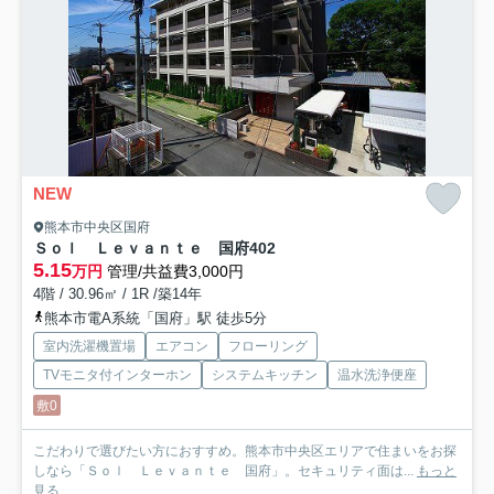
NEW
熊本市中央区国府
Ｓｏｌ Ｌｅｖａｎｔｅ 国府
402
5.15
万円
管理/共益費3,000円
4階 / 30.96㎡ / 1R /築14年
熊本市電A系統「国府」駅 徒歩5分
室内洗濯機置場
エアコン
フローリング
TVモニタ付インターホン
システムキッチン
温水洗浄便座
敷0
こだわりで選びたい方におすすめ。熊本市中央区エリアで住まいをお探
しなら「Ｓｏｌ Ｌｅｖａｎｔｅ 国府」。セキュリティ面は...
もっと
見る