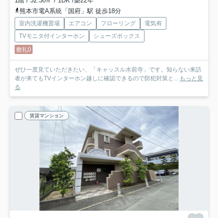
1階 / 32.30㎡ / 1DK /築22年
熊本市電A系統「国府」駅 徒歩18分
室内洗濯機置場
エアコン
フローリング
電気有
TVモニタ付インターホン
シューズボックス
敷礼0
ぜひ一度見ていただきたい、「キャッスル水前寺」です。知らない来訪
者が来てもTVインターホン越しに確認できるので防犯対策と...
もっと見
る
賃貸マンション