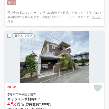
敷礼0
直接会わずにインターホン越しに来訪者を確認できるので、トラブルの
事前回避にも繋がります。収納はクロゼット・シューズボック...
もっと
見る
賃貸マンション
NEW
熊本市中央区水前寺
キャッスル水前寺
105
4.5
万円
管理/共益費2,000円