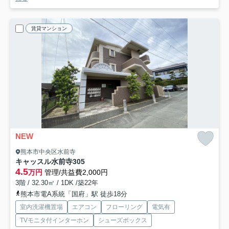
賃貸マンション
NEW
熊本市中央区水前寺
キャッスル水前寺
305
4.5
万円
管理/共益費2,000円
3階 / 32.30㎡ / 1DK /築22年
熊本市電A系統「国府」駅 徒歩18分
室内洗濯機置場
エアコン
フローリング
電気有
TVモニタ付インターホン
シューズボックス