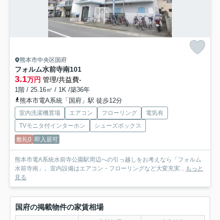
熊本市中央区国府
フォルム水前寺南
101
3.1
万円
管理/共益費-
1階 / 25.16㎡ / 1K /築36年
熊本市電A系統「国府」駅 徒歩12分
室内洗濯機置場
エアコン
フローリング
電気有
TVモニタ付インターホン
シューズボックス
敷礼0
即入居可
熊本市電A系統水前寺公園駅周辺への引っ越しをお考えなら「フォルム
水前寺南」。室内設備はエアコン・フローリングなど大変充実...
もっと
見る
国府の掲載物件の家賃相場