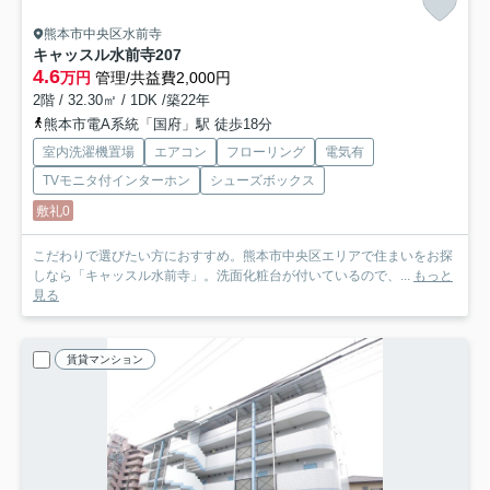
熊本市中央区水前寺
キャッスル水前寺
207
4.6
万円
管理/共益費2,000円
2階 / 32.30㎡ / 1DK /築22年
熊本市電A系統「国府」駅 徒歩18分
室内洗濯機置場
エアコン
フローリング
電気有
TVモニタ付インターホン
シューズボックス
敷礼0
こだわりで選びたい方におすすめ。熊本市中央区エリアで住まいをお探
しなら「キャッスル水前寺」。洗面化粧台が付いているので、...
もっと
見る
賃貸マンション