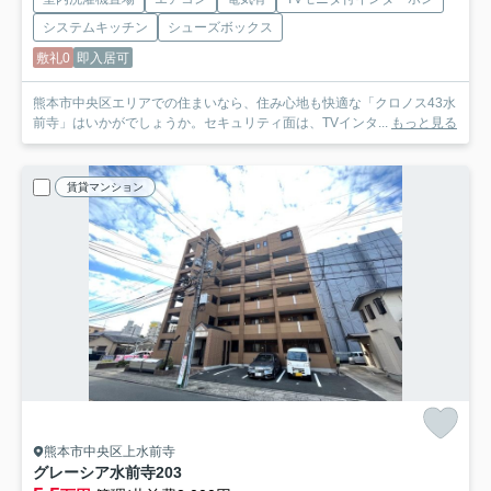
システムキッチン
シューズボックス
敷礼0
即入居可
熊本市中央区エリアでの住まいなら、住み心地も快適な「クロノス43水
前寺」はいかがでしょうか。セキュリティ面は、TVインタ...
もっと見る
賃貸マンション
熊本市中央区上水前寺
グレーシア水前寺
203