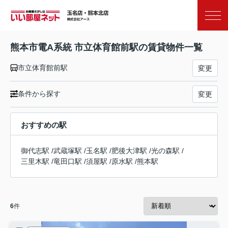
お気に入り
閲覧履歴
熊本市電A系統 市立体育館前駅の賃貸物件一覧
市立体育館前駅
変更
条件から探す
変更
おすすめの駅
御代志駅
/
武蔵塚駅
/
玉名駅
/
肥後大津駅
/
光の森駅
/
三里木駅
/
竜田口駅
/
須屋駅
/
原水駅
/
熊本駅
6
件