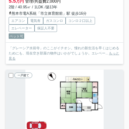
5.5
万円
管理/共益費2,000円
2階 / 40.95㎡ / 1LDK /築13年
熊本市電A系統「市立体育館前」駅 徒歩16分
エアコン
電気有
ガスコンロ
コンロ２口以上
エレベーター
保証人不要
ペット可
「グレーシア水前寺」のここがイチオシ。憧れの新生活を早くはじめる
ためにも、現在空き部屋の物件はいかがでしょうか。エレベー...
もっと
見る
一戸建て