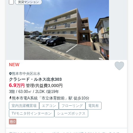
賃貸マンション
NEW
熊本市中央区出水
クラシード・ルネス出水
303
6.9
万円
管理/共益費3,000円
3階 / 63.00㎡ / 2LDK /築19年
熊本市電A系統「市立体育館前」駅 徒歩10分
室内洗濯機置場
エアコン
フローリング
電気有
TVモニタ付インターホン
シューズボックス
敷0