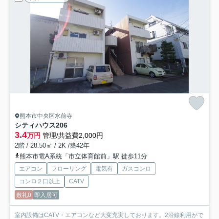
熊本市中央区水前寺
シティハウス
206
3.4
万円
管理/共益費2,000円
2階 / 28.50㎡ / 2K /築42年
熊本市電A系統「市立体育館前」駅 徒歩11分
エアコン
フローリング
電気有
ガスコンロ
コンロ２口以上
CATV
敷礼0
即入居可
室内設備はCATV・エアコンなど大変充実しております。2沿線利用がで