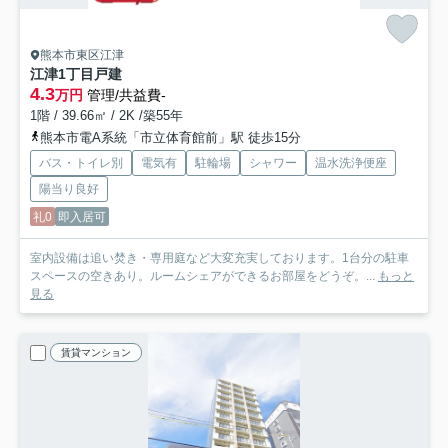
熊本市東区江津
江津1丁目戸建
4.3
万円
管理/共益費-
1階 / 39.66㎡ / 2K /築55年
熊本市電A系統「市立体育館前」駅 徒歩15分
バス・トイレ別
電気有
駐輪場
シャワー
温水洗浄便座
陽当り良好
礼0
即入居可
室内設備は追い焚き・専用庭など大変充実しております。1台分の駐車
スペースの空きあり。ルームシェアができるお部屋をどうぞ。...
もっと
見る
賃貸マンション