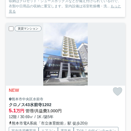
収納はクロゼット・シューズボックスなどが備え付けられているので、
衣類や日用品の収納に重宝します。室内設備は浴室乾燥機・洗...
もっと
見る
賃貸マンション
NEW
熊本市中央区水前寺
クロノス43水前寺
1202
5.1
万円
管理/共益費3,000円
12階 / 30.69㎡ / 1K /築5年
熊本市電A系統「市立体育館前」駅 徒歩20分
室内洗濯機置場
エアコン
電気有
TVモニタ付インターホン