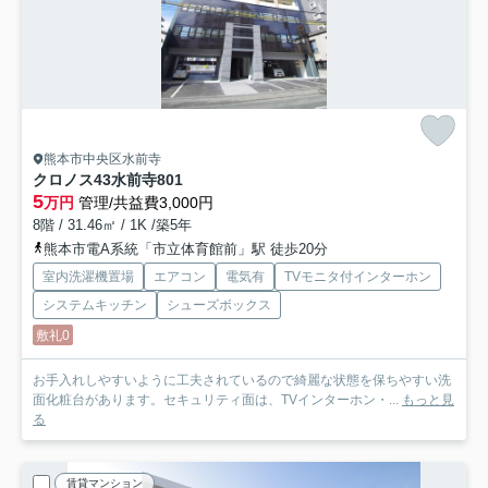
熊本市中央区水前寺
クロノス43水前寺
801
5
万円
管理/共益費3,000円
8階 / 31.46㎡ / 1K /築5年
熊本市電A系統「市立体育館前」駅 徒歩20分
室内洗濯機置場
エアコン
電気有
TVモニタ付インターホン
システムキッチン
シューズボックス
敷礼0
お手入れしやすいように工夫されているので綺麗な状態を保ちやすい洗
面化粧台があります。セキュリティ面は、TVインターホン・...
もっと見
る
賃貸マンション