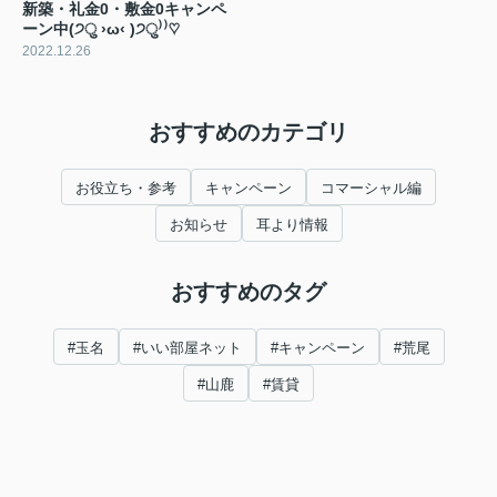
新築・礼金0・敷金0キャンペ
ーン中(੭ु ›ω‹ )੭ु⁾⁾♡
2022.12.26
おすすめのカテゴリ
お役立ち・参考
キャンペーン
コマーシャル編
お知らせ
耳より情報
おすすめのタグ
#玉名
#いい部屋ネット
#キャンペーン
#荒尾
#山鹿
#賃貸