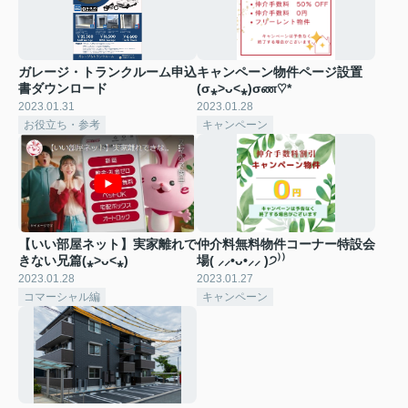
ガレージ・トランクルーム申込
キャンペーン物件ページ設置
書ダウンロード
(σ⁎˃ᴗ˂⁎)σண♡*
2023.01.31
2023.01.28
お役立ち・参考
キャンペーン
【いい部屋ネット】実家離れで
仲介料無料物件コーナー特設会
きない兄篇(⁎˃ᴗ˂⁎)
場( ⸝⸝•ᴗ•⸝⸝ )੭⁾⁾
2023.01.28
2023.01.27
コマーシャル編
キャンペーン