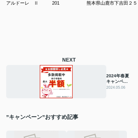
アルドーレ Ⅱ
201
熊本県山鹿市下吉田２５
NEXT
2024年春夏
キャンペー
ン開始【合
2024.05.06
志市】
”キャンペーン”おすすめ記事