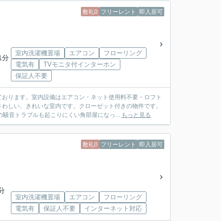
敷礼0
フリーレント
即入居可
室内洗濯機置場
エアコン
フローリング
1分
電気有
TVモニタ付インターホン
保証人不要
ております。室内設備はエアコン・ネット使用料不要・ロフト
さわしい、きれいな室内です。クローゼット付きの物件です。
騒音トラブルも起こりにくい角部屋になっ...
もっと見る
敷礼0
フリーレント
即入居可
分
室内洗濯機置場
エアコン
フローリング
電気有
保証人不要
インターネット対応