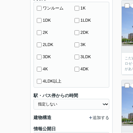
ワンルーム
1K
1DK
1LDK
2K
2DK
2LDK
3K
3DK
3LDK
こだ
ロゼ
4K
4DK
があ
4LDK以上
駅・バス停からの時間
建物構造
追加する
情報公開日