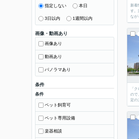
指定しない
本日
新着
す。
なが
3日以内
1週間以内
画像・動画あり
画像あり
動画あり
パノラマあり
条件
「ク
条件
ので
定の
ペット飼育可
ペット専用設備
楽器相談