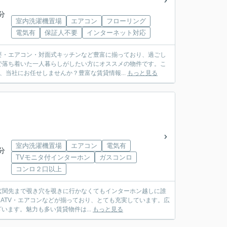
分
室内洗濯機置場
エアコン
フローリング
電気有
保証人不要
インターネット対応
要・エアコン・対面式キッチンなど豊富に揃っており、過ごし
で落ち着いた一人暮らしがしたい方にオススメの物件です。こ
当社にお任せしませんか？豊富な賃貸情報...
もっと見る
室内洗濯機置場
エアコン
電気有
分
TVモニタ付インターホン
ガスコンロ
コンロ２口以上
関先まで覗き穴を覗きに行かなくてもインターホン越しに誰
ATV・エアコンなどが揃っており、とても充実しています。広
います。魅力も多い賃貸物件は...
もっと見る