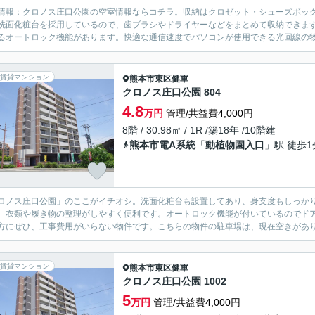
情報：クロノス庄口公園の空室情報ならコチラ。収納はクロゼット・シューズボッ
洗面化粧台を採用しているので、歯ブラシやドライヤーなどをまとめて収納できま
るオートロック機能があります。快適な通信速度でパソコンが使用できる光回線の物件
賃貸マンション
熊本市東区
健軍
クロノス庄口公園 804
4.8
万円
管理/共益費4,000円
8階 / 30.98㎡ / 1R /築18年 /10階建
熊本市電A系統
「
動植物園入口
」駅 徒歩1
ロノス庄口公園」のここがイチオシ。洗面化粧台も設置してあり、身支度もしっか
、衣類や履き物の整理がしやすく便利です。オートロック機能が付いているのでドア
方にぜひ、工事費用がいらない物件です。こちらの物件の駐車場は、現在空きがあり駐
賃貸マンション
熊本市東区
健軍
クロノス庄口公園 1002
5
万円
管理/共益費4,000円