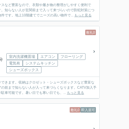
クスなど豊富なので、衣類や履き物の整理がしやすく便利で
す。知らない人が玄関前まで入って来づらいので防犯対策につ
です。地上10階建てでニーズの高い物件で...
もっと見る
敷礼0
室内洗濯機置場
エアコン
フローリング
分
電気有
システムキッチン
シューズボックス
りできます。収納はクロゼット・シューズボックスなど豊富な
の前まで知らない人が入って来づらくなります。CATV加入予
車可能です。暑い日でも寒い日でも、...
もっと見る
敷礼0
即入居可