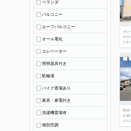
ベランダ
バルコニー
ルーフバルコニー
ぜひ
やす
オール電化
だわ
エレベーター
照明器具付き
駐輪場
バイク置場あり
家具・家電付き
熊本
洗濯機置場有
が来
さも
個別空調