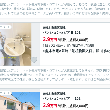
設備はエアコン・ネット使用料不要・ロフトなどが揃っているので、快適に過ごし
に便利な、徒歩6分に駅のある物件です。自宅でパソコンを使う方には、初めから
オシャレで広さのある物件がニーズが高いです。住まいに関する情報を数多く提供し
アパート
熊本市東区
新生
パンションセピアⅡ 101
2.9
万円
管理/共益費3,000円
1階 / 23.46㎡ / 1R /築37年 /2階建
熊本市電A系統
「
動植物園入口
」駅 徒歩6
設備はエアコン・ネット使用料不要・ロフトなど大変充実しております。2駅利用
賃料2.9万円のお部屋です。全居室フローリングのため、床掃除がしやすくなって
熊本市東区での住まい探しを当社スタッフがサポート致します。まずはご希望条件など
アパート
熊本市東区
新生
パンションセピアⅠ 102
2.9
万円
管理/共益費3,000円