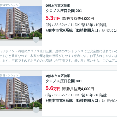
賃貸マンション
熊本市東区
健軍
クロノス庄口公園 201
5.3
万円
管理/共益費4,000円
2階 / 38.62㎡ / 1LDK /築18年 /10階建
熊本市電A系統
「
動植物園入口
」駅 徒歩1
わりポイント満載のクロノス庄口公園。建物のエントランスには安全性に優れてい
ットなど豊富なので、衣類や履き物の整理がしやすく便利です。お手入れしやすい
ります。空家ですのでお早めのお引越しが可能です。暑い夏も寒い冬も、このエアコン
賃貸マンション
熊本市東区
健軍
クロノス庄口公園 801
5.6
万円
管理/共益費4,000円
8階 / 38.62㎡ / 1LDK /築18年 /10階建
熊本市電A系統
「
動植物園入口
」駅 徒歩1