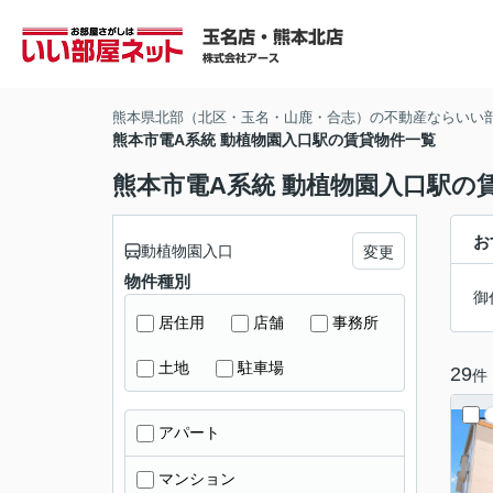
熊本県北部（北区・玉名・山鹿・合志）の不動産ならいい
熊本市電A系統 動植物園入口駅の賃貸物件一覧
熊本市電A系統 動植物園入口駅の
お
動植物園入口
変更
物件種別
御
居住用
店舗
事務所
土地
駐車場
29
件
アパート
マンション