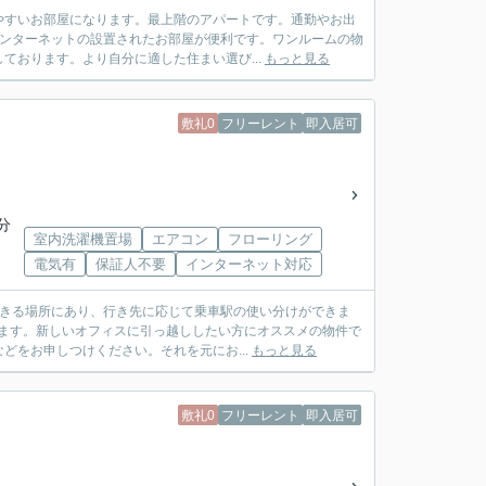
やすいお部屋になります。最上階のアパートです。通勤やお出
インターネットの設置されたお部屋が便利です。ワンルームの物
ております。より自分に適した住まい選び...
もっと見る
敷礼0
フリーレント
即入居可
分
室内洗濯機置場
エアコン
フローリング
電気有
保証人不要
インターネット対応
できる場所にあり、行き先に応じて乗車駅の使い分けができま
います。新しいオフィスに引っ越ししたい方にオススメの物件で
をお申しつけください。それを元にお...
もっと見る
敷礼0
フリーレント
即入居可