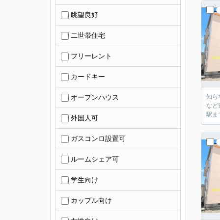
眺望良好
二世帯住宅
フリーレント
カードキー
オープンハウス
知ら
など
駅ま
外国人可
ガスコンロ設置可
ルームシェア可
学生向け
カップル向け