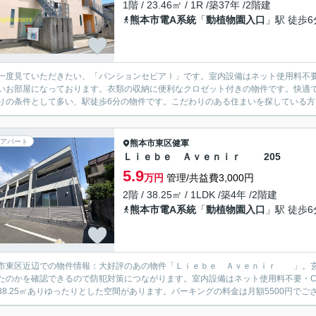
1階 / 23.46㎡ / 1R /築37年 /2階建
熊本市電A系統
「
動植物園入口
」駅 徒歩6
一度見ていただきたい、「パンションセピアⅠ」です。室内設備はネット使用料不
いお部屋になっております。衣類の収納に便利なクロゼット付きの物件です。快適
りの条件として多い、駅徒歩6分の物件です。こだわりのある住まいを探している方、
アパート
熊本市東区
健軍
Ｌｉｅｂｅ Ａｖｅｎｉｒ 205
5.9
万円
管理/共益費3,000円
2階 / 38.25㎡ / 1LDK /築4年 /2階建
熊本市電A系統
「
動植物園入口
」駅 徒歩6
市東区近辺での物件情報：大好評のあの物件「Ｌｉｅｂｅ Ａｖｅｎｉｒ 」。玄
たのかを確認できるので防犯対策につながります。室内設備はネット使用料不要・C
38.25㎡ありゆったりとした空間があります。パーキングの料金は月額5500円でござ