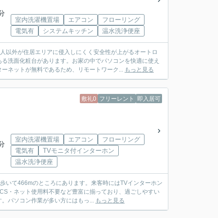
分
室内洗濯機置場
エアコン
フローリング
電気有
システムキッチン
温水洗浄便座
住人以外が住居エリアに侵入しにくく安全性が上がるオートロ
ある洗面化粧台があります。お家の中でパソコンを快適に使え
ーネットが無料であるため、リモートワーク...
もっと見る
敷礼0
フリーレント
即入居可
室内洗濯機置場
エアコン
フローリング
分
電気有
TVモニタ付インターホン
温水洗浄便座
いて466mのところにあります。来客時にはTVインターホン
・CS・ネット使用料不要など豊富に揃っており、過ごしやすい
パソコン作業が多い方にはもっ...
もっと見る