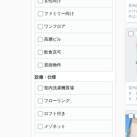
女性向け
室内
かけ
ファミリー向け
件は
ワンフロア
高層ビル
飲食店可
居抜物件
設備・仕様
室内洗濯機置場
室内
す。
す。
フローリング
ロフト付き
メゾネット