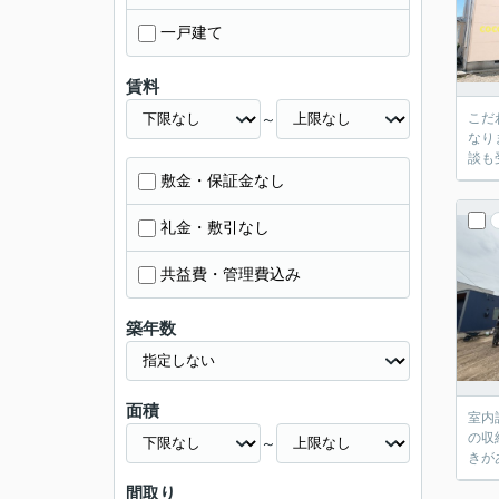
一戸建て
賃料
～
こだ
なり
談も
敷金・保証金なし
礼金・敷引なし
共益費・管理費込み
築年数
面積
室内
の収
～
きが
間取り