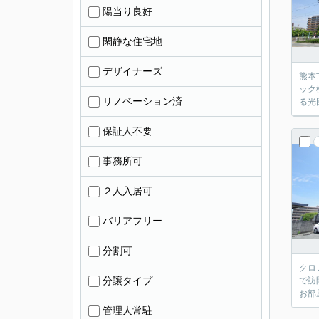
陽当り良好
閑静な住宅地
デザイナーズ
熊本
ック
リノベーション済
る光
保証人不要
事務所可
２人入居可
バリアフリー
分割可
クロ
分譲タイプ
で訪
お部
管理人常駐