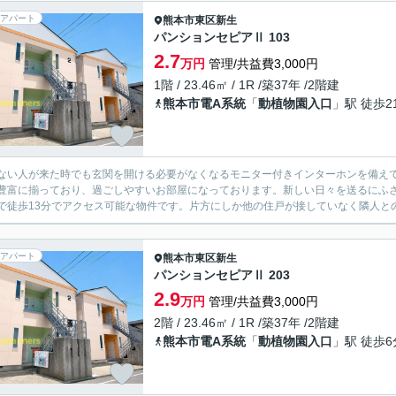
アパート
熊本市東区
新生
パンションセピアⅡ 103
2.7
万円
管理/共益費3,000円
1階 / 23.46㎡ / 1R /築37年 /2階建
熊本市電A系統
「
動植物園入口
」駅 徒歩2
ない人が来た時でも玄関を開ける必要がなくなるモニター付きインターホンを備え
豊富に揃っており、過ごしやすいお部屋になっております。新しい日々を送るにふ
で徒歩13分でアクセス可能な物件です。片方にしか他の住戸が接していなく隣人との
アパート
熊本市東区
新生
パンションセピアⅡ 203
2.9
万円
管理/共益費3,000円
2階 / 23.46㎡ / 1R /築37年 /2階建
熊本市電A系統
「
動植物園入口
」駅 徒歩6