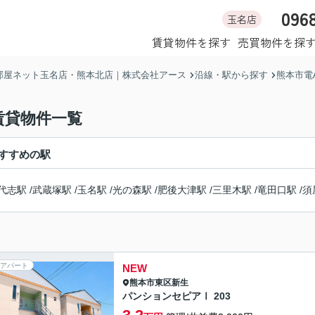
096
玉名店
ホーム
賃貸物件を探す
売買物件を探
部屋ネット玉名店・熊本北店｜株式会社アース
沿線・駅から探す
熊本市電
賃貸物件一覧
すすめの駅
代志駅
/
武蔵塚駅
/
玉名駅
/
光の森駅
/
肥後大津駅
/
三里木駅
/
竜田口駅
/
須
アパート
NEW
熊本市東区
新生
パンションセピアⅠ 203