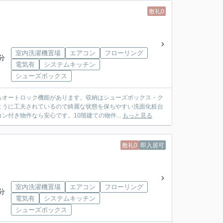
敷礼0
室内洗濯機置場
エアコン
フローリング
分
電気有
システムキッチン
シューズボックス
るオートロック機能があります。収納はシューズボックス・ク
ように工夫されているので綺麗な状態を保ちやすい洗面化粧台
付き物件なら安心です。10階建ての物件...
もっと見る
敷礼0
即入居可
室内洗濯機置場
エアコン
フローリング
分
電気有
システムキッチン
シューズボックス