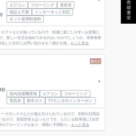
売却査定
エアコン
フローリング
電気有
保証人不要
インターネット対応
分
ネット使用料無料
・ロフトなどが揃っているので、快適に過ごしやすいお部屋に
いで、新しい生活を始めてみるのはいかがでしょうか。単身者相
した当社にお問い合わせを！確かな地...
もっと見る
敷礼0
3分
室内洗濯機置場
エアコン
フローリング
電気有
都市ガス
TVモニタ付インターホン
ューズボックスなどが備え付けられているので、衣類や日用品
いるので、防犯対策もばっちりです。ただいま駐車場に1台空
のフローリングがあり、掃除に手間取り...
もっと見る