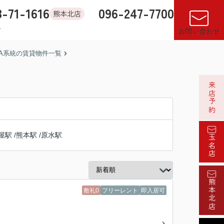
8-71-1616
096-247-7700
熊本北店
す
店舗紹介
売却査定
来店予約
閲覧履歴
お気に入り
お問い合わせ
A系統の賃貸物件一覧
来店予約
屋駅
/
熊本駅
/
原水駅
玉名店
熊本北店
敷礼0
フリーレント
即入居可