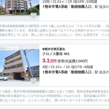
10階 / 31.61㎡ / 1R /築18年 /10階建
熊本市電A系統
「
動植物園入口
」駅 徒歩1
市電A系統動植物園入口駅周辺への引っ越しをお考えなら「クロノス庄口公園」。
機能を備えています。身支度に必要となる様々なアイテムを収納できるスペースが
回線を導入しています。新しい日々を送るにふさわしい、きれいな室内です。インタ
賃貸マンション
熊本市東区
新生
クロノス新生 401
3.1
万円
管理/共益費2,000円
4階 / 23.10㎡ / 1K /築27年 /4階建
熊本市電A系統
「
動植物園入口
」駅 徒歩2
ノス新生：熊本市電A系統動植物園入口駅にも近くて便利。熊本信用金庫健軍支店が歩
問者の顔を確認することができるので防犯対策につながります。室内設備はCATV
屋になっております。ピッキングに強く、扱いやすいカードキーが使用されています。