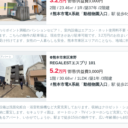
3.2
万円
管理/共益費3,000円
2階 / 23.46㎡ / 1R /築37年 /2階建
熊本市電A系統
「
動植物園入口
」駅 徒歩6
わりポイント満載のパンションセピアⅠ。室内設備はエアコン・ネット使用料不要
ます。こちらの物件の駐車場は、現在空きがあり駐車可能です。3.2万円のお住ま
受け付けてます、女性の一人暮らしも安全。熊本市東区エリアのことなら、地域に特化
アパート
熊本市東区
東野
REGALESTエスプリ 101
5.2
万円
管理/共益費3,000円
1階 / 30.68㎡ / 1LDK /築1年 /3階建
熊本市電A系統
「
動植物園入口
」駅 徒歩2
設備は洗面化粧台・浴室乾燥機など大変充実しております。収納はクロゼット・シ
納に重宝します。セキュリティ面は、オートロック・TVインターホンなど充実して
あるアパート、いかがでしょうか。駅まで徒歩15分の物件です。広い年齢層から好評